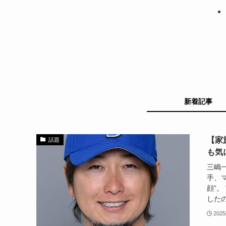
新着記事
【家
話題
も気
三嶋
手、
顔”
したの
202