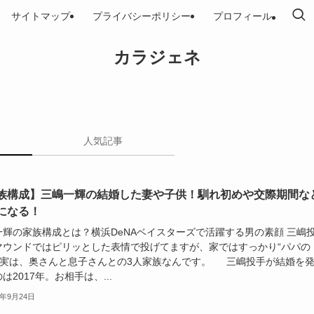
サイトマップ
プライバシーポリシー
プロフィール
カラジェネ
人気記事
族構成】三嶋一輝の結婚した妻や子供！馴れ初めや交際期間な
になる！
一輝の家族構成とは？横浜DeNAベイスターズで活躍する男の素顔 三嶋
マウンドではピリッとした表情で投げてますが、家ではすっかり“パパの
。 実は、奥さんと息子さんとの3人家族なんです。 三嶋投手が結婚を
は2017年。お相手は、...
5年9月24日