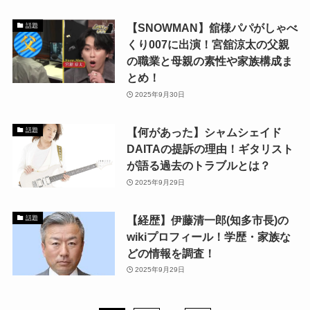
【SNOWMAN】舘様パパがしゃべ
話題
くり007に出演！宮舘涼太の父親
の職業と母親の素性や家族構成ま
とめ！
2025年9月30日
【何があった】シャムシェイド
話題
DAITAの提訴の理由！ギタリスト
が語る過去のトラブルとは？
2025年9月29日
【経歴】伊藤清一郎(知多市長)の
話題
wikiプロフィール！学歴・家族な
どの情報を調査！
2025年9月29日