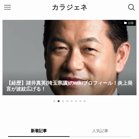
カラジェネ
話題
【経歴】諸井真英(埼玉県議)のwikiプロフィール！炎上発
言が波紋広げる！
新着記事
人気記事