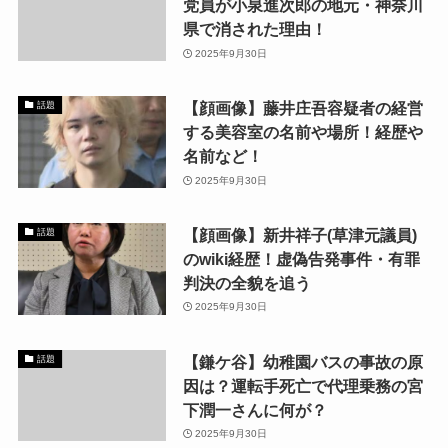
党員が小泉進次郎の地元・神奈川
県で消された理由！
2025年9月30日
【顔画像】藤井庄吾容疑者の経営
話題
する美容室の名前や場所！経歴や
名前など！
2025年9月30日
【顔画像】新井祥子(草津元議員)
話題
のwiki経歴！虚偽告発事件・有罪
判決の全貌を追う
2025年9月30日
【鎌ケ谷】幼稚園バスの事故の原
話題
因は？運転手死亡で代理乗務の宮
下潤一さんに何が？
2025年9月30日