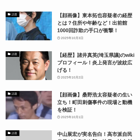
【顔画像】東本拓也容疑者の経歴
話題
とは？住所や年齢など！出前館
1000回詐欺の手口が衝撃！
2025年10月3日
【経歴】諸井真英(埼玉県議)のwiki
話題
プロフィール！炎上発言が波紋広
げる！
2025年10月2日
【顔画像】桑野浩太容疑者の生い
話題
立ち！町田刺傷事件の現場と動機
を検証！
2025年10月1日
中山展宏が実名告白！高市派自民
話題