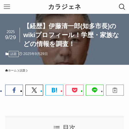
カラジェネ
【経歴】伊藤清一郎(知多市長)の
2025
wikiプロフィール！学歴・家族な
9/29
どの情報を調査！
2025年9月29日
話題
ホーム
話題
目次